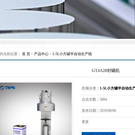
质量控制
联系我们
的当前位置：
首 页
>
产品中心
>
1-5L小方罐半自动生产线
GT4A28封罐机
所属分类：
1-5L小方罐半自动生
点击次数：
5884
发布日期：
2019/08/06
更多