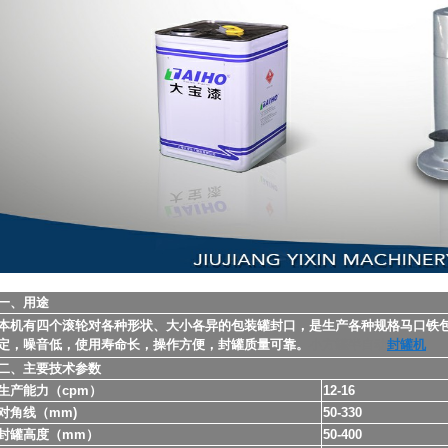
一、用途
本机有四个滚轮对各种形状、大小各异的包装罐封口，是生产各种规格马口铁
定，噪音低，使用寿命长，操作方便，封罐质量可靠。
小方罐半自动
封罐机
二、主要技术参数
生产能力（cpm）
12-16
对角线（mm)
50-330
封罐高度（mm）
50-400