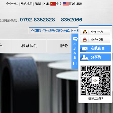
企业分站
|
网站地图
|
RSS
|
XML
中文
ENGLISH
0792-8352828 8352066
全国服务热线：
业务代表
业务代表
在
言
联系我们
服务
在线留言
线
客
操作手册
分享到...
服
设备常见问题解答
扫描二维码