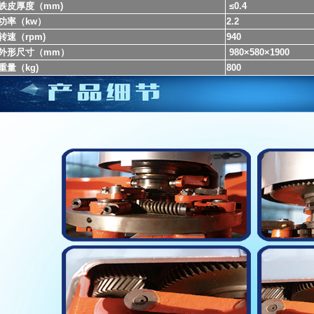
铁皮厚度（mm)
≤0.4
功率（kw）
2.2
转速（rpm)
940
外形尺寸（mm）
980×580×1900
重量（kg)
800