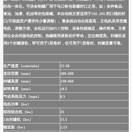
机电一体化。可供各制罐厂用于马口铁包装罐封口之用。如：各种食品、
食油、油漆、机油等的包装罐。本自动线主要适用于16L-20L闭口桶的封
口(可根据用户需求作少量调整）。整条线自动化程度高，主电机采用变频
电机，调整方便。全机运行由PLC控制，设备性能稳定，操作简单。主要
部位全由伺服电机控制。抱罐模用滚珠丝杆带动，定位精度高。封罐机采
用8个封罐滚轮，即可用于5层卷封，也可用于7层卷封。封罐质量可靠。
自
动闭口桶自动线
生产速度（cans/min）
25-30
直径范围（mm）
200-300
封罐高度（mm）
230-460
材料厚度（mm）
≤0.5
气动系统压力（mpa）
0.5
电机功率（kw）
前段组合机（kw）
33
2台封罐机（kw）
15.1
输送架（kw）
2.15