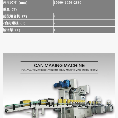
外形尺寸（mm）
15000×1650×2880
重量（T)
前段组合机（T)
7
2台封罐机（T)
7
输送架（T)
1