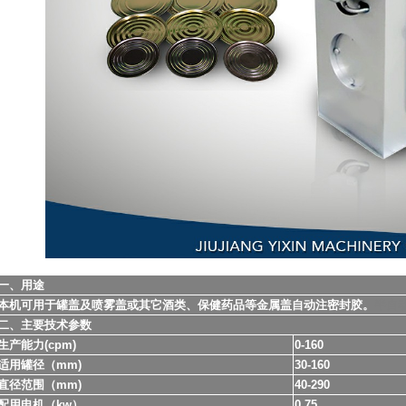
一、用途
本机可用于罐盖及喷雾盖或其它酒类、保健药品等金属盖自动注密封胶。
半自
二、主要技术参数
生产能力(cpm)
0-160
适用罐径（mm)
30-160
直径范围（mm)
40-290
配用电机（kw）
0.75