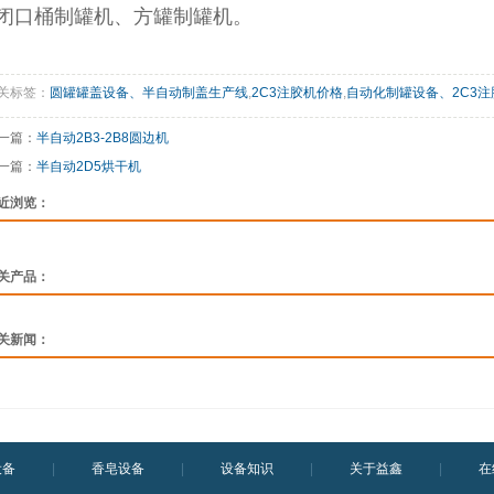
闭口桶制罐机、方罐制罐机。
关标签：
圆罐罐盖设备、半自动制盖生产线
,
2C3注胶机价格
,
自动化制罐设备、2C3
一篇：
半自动2B3-2B8圆边机
一篇：
半自动2D5烘干机
近浏览：
关产品：
关新闻：
设备
|
香皂设备
|
设备知识
|
关于益鑫
|
在