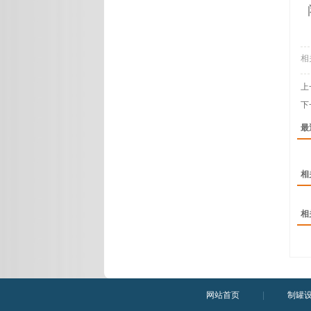
相
上
下
最
相
相
网站首页
|
制罐