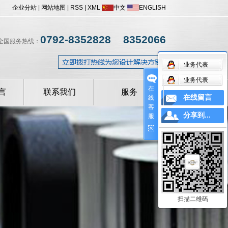
企业分站
|
网站地图
|
RSS
|
XML
中文
ENGLISH
0792-8352828 8352066
全国服务热线：
业务代表
业务代表
在
言
联系我们
服务
在线留言
线
客
操作手册
分享到...
服
设备常见问题解答
扫描二维码