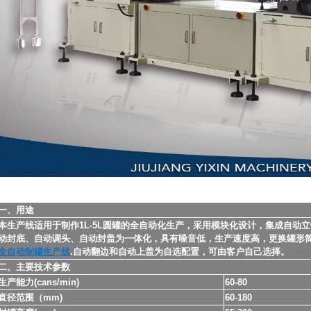
一、用途
本生产线适用于制作1L-5L圆罐的全自动化生产，采用模块化设计，集成自动
动封底、自动调头、自动封盖为一体化，具有噪音低，生产速度高，更换罐形
全自动制罐生产线
.自动翻边和自动上盖为自选配置，可由客户自己选择。
小圆
二、主要技术参数
生产能力(cans/min)
60-80
直径范围（mm)
60-180