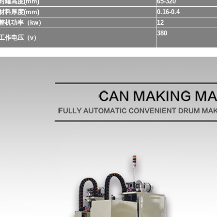
封罐高度(mm)
65-320
材料厚度(mm)
0.16-0.4
整机功率（kw）
12
380
工作电压（v）