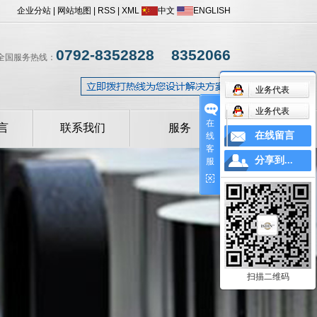
企业分站
|
网站地图
|
RSS
|
XML
中文
ENGLISH
0792-8352828 8352066
全国服务热线：
业务代表
业务代表
在
言
联系我们
服务
在线留言
线
客
操作手册
分享到...
服
设备常见问题解答
扫描二维码