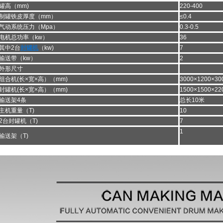
罐高（mm)
220-400
制罐铁皮厚度（mm）
≤0.4
气动系统压力（Mpa）
0.3-0.5
电机总功率（kw）
36
其中2台
封罐机
（kw)
7
输送带（kw）
2
外形尺寸
组合机(长×宽×高）（mm)
3000×1200×30
封罐机(长×宽×高）（mm)
1500×1500×22
输送架4条
总长10米
主机重量（T)
10
2台封罐机（T)
7
1
输送架（T)