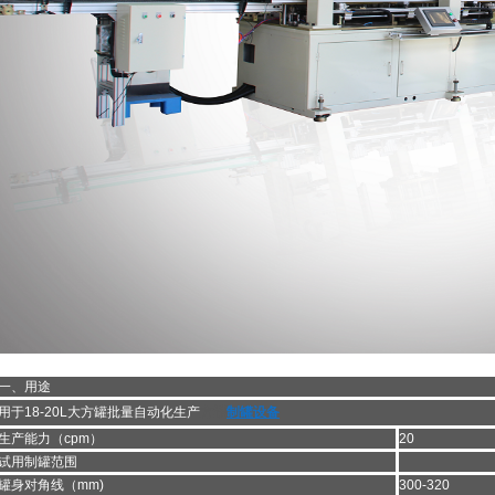
一、用途
用于18-20L大方罐批量自动化生产
方罐
制罐设备
生产能力（cpm）
20
试用制罐范围
罐身对角线（mm)
300-320